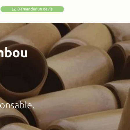
✉️ Demander un devis
ambou
:
onsable.