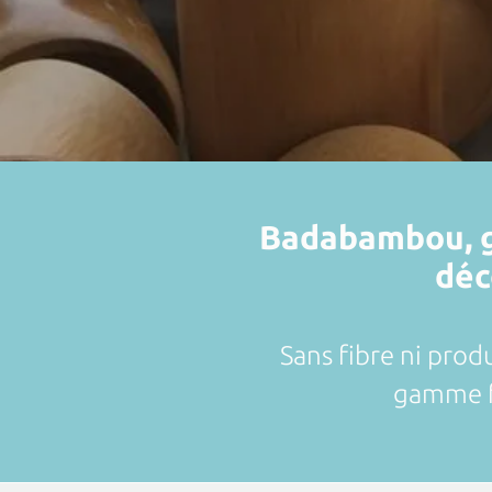
Badabambou, gr
déc
Sans fibre ni prod
gamme