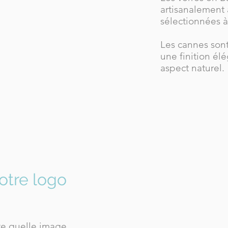
artisanalement
sélectionnées à
Les cannes sont
une finition él
aspect naturel.
otre logo
te quelle image