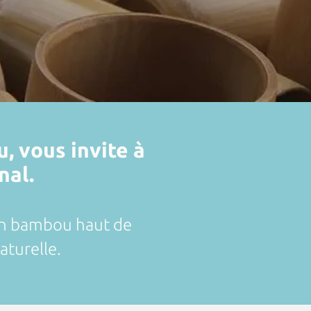
 vous invite à
nal.
e en bambou haut de
turelle.