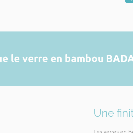
ue le verre en bambou
BAD
Une fin
Les verres en 