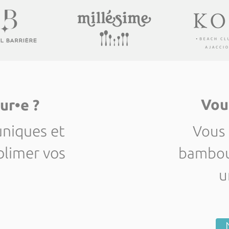
Vous
ur•e ?
uniques et
Vous 
blimer vos
bambou 
u