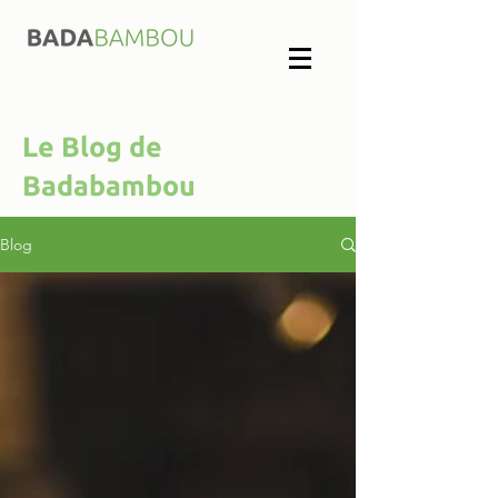
Le Blog de
Badabambou
Blog